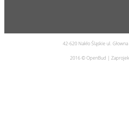
42-620 Nakło Śląskie ul. Głown
2016 © OpenBud | Zaprojekt